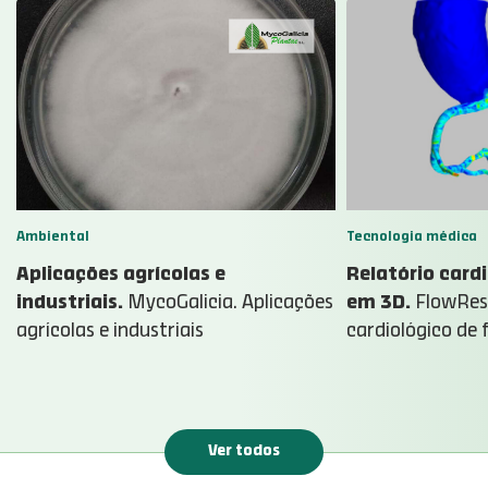
Ambiental
Tecnologia médica
Aplicações agrícolas e
Relatório cardi
industriais.
MycoGalicia. Aplicações
em 3D.
FlowRese
agrícolas e industriais
cardiológico de 
Ver todos