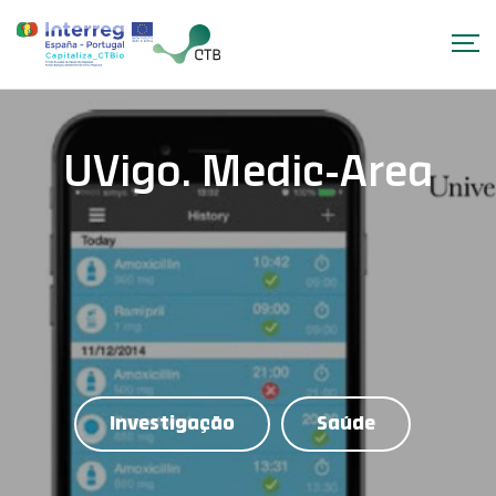
UVigo. Medic-Area
Investigação
Saúde