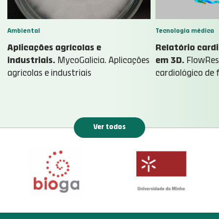
Ambiental
Tecnologia médica
Aplicações agrícolas e
Relatório cardi
industriais.
MycoGalicia. Aplicações
em 3D.
FlowRese
agrícolas e industriais
cardiológico de 
Ver todos